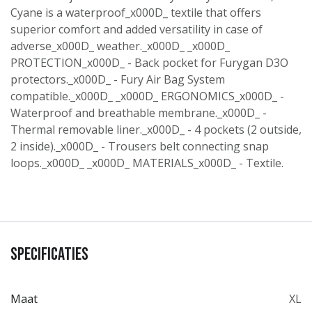
Cyane is a waterproof_x000D_ textile that offers
superior comfort and added versatility in case of
adverse_x000D_ weather._x000D_ _x000D_
PROTECTION_x000D_ - Back pocket for Furygan D3O
protectors._x000D_ - Fury Air Bag System
compatible._x000D_ _x000D_ ERGONOMICS_x000D_ -
Waterproof and breathable membrane._x000D_ -
Thermal removable liner._x000D_ - 4 pockets (2 outside,
2 inside)._x000D_ - Trousers belt connecting snap
loops._x000D_ _x000D_ MATERIALS_x000D_ - Textile.
Specificaties
Maat
XL