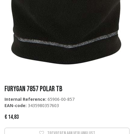
Furygan 7857 Polar TB
Internal Reference:
65906-00-857
EAN-code:
3435980357603
€
14,83
Toevoegen aan verlanglijst