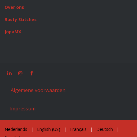
Over ons
Rusty Stitches
JopaMX
Algemene voorwaarden
Impressum
Nederlands
|
English (US)
|
Français
|
Deutsch
|