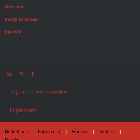
Over ons
Rusty Stitches
JopaMX
Algemene voorwaarden
Impressum
Nederlands
|
English (US)
|
Français
|
Deutsch
|
Español