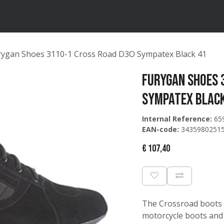
ten
Merken
Catalogus
rygan Shoes 3110-1 Cross Road D3O Sympatex Black 41
Furygan Shoes 
Sympatex Blac
Internal Reference:
65
EAN-code:
3435980251
€
107,40
The Crossroad boots a
motorcycle boots and 