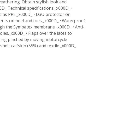
eathering. Obtain stylish look and
D_ Technical specifications:_x000D_ •
d as PPE._x000D_ • D3O protector on
ents on heel and toes._x000D_ • Waterproof
gh the Sympatex membrane._x000D_ • Anti-
soles._x000D_ • Flaps over the laces to
ing pinched by moving motorcycle
shell: calfskin (55%) and textile._x000D_