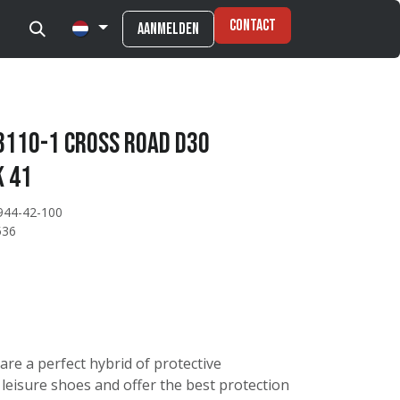
Contact
Aanmelden
3110-1 Cross Road D3O
k 41
944-42-100
536
re a perfect hybrid of protective
leisure shoes and offer the best protection