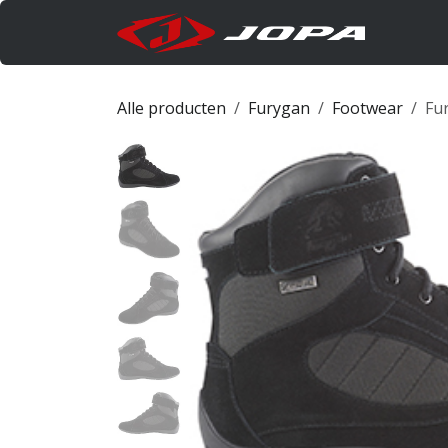
Overslaan naar inhoud
Produc
Alle producten
Furygan
Footwear
Fu