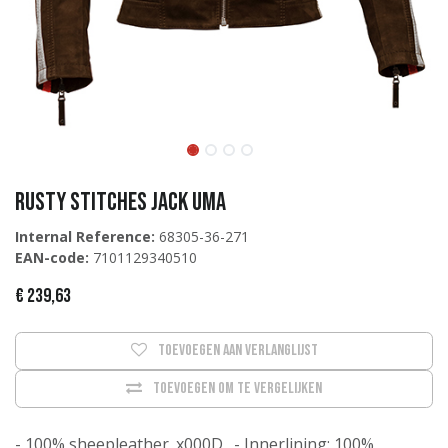
Rusty Stitches Jack Uma
Internal Reference:
68305-36-271
EAN-code:
7101129340510
€
239,63
Toevoegen aan verlanglijst
Toevoegen om te vergelijken
- 100% sheepleather_x000D_ - Innerlining: 100%