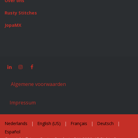
Over ons
Rusty Stitches
JopaMX
Algemene voorwaarden
Impressum
Nederlands
|
English (US)
|
Français
|
Deutsch
|
Español