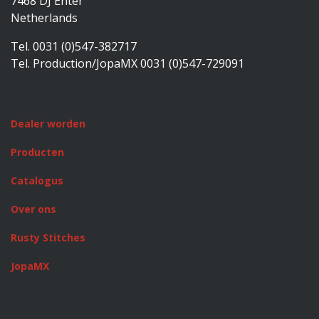
7468 DJ Enter
Netherlands
Tel. 0031 (0)547-382717
Tel. Production/JopaMX 0031 (0)547-729091
Dealer worden
Producten
Catalogus
Over ons
Rusty Stitches
JopaMX