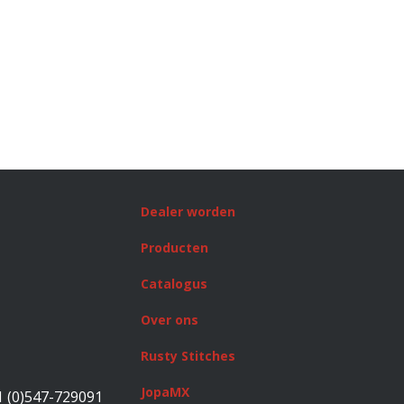
Dealer worden
Producten
Catalogus
Over ons
Rusty Stitches
JopaMX
1 (0)547-729091