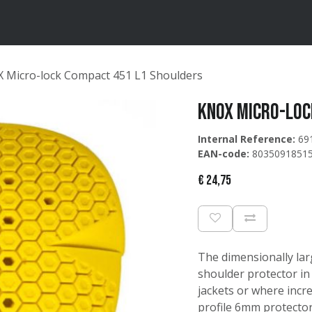
ten
Merken
Catalogus
 Micro-lock Compact 451 L1 Shoulders
KNOX Micro-loc
Internal Reference:
69
EAN-code:
8035091851
€
24,75
The dimensionally lar
shoulder protector in 
jackets or where incre
profile 6mm protector