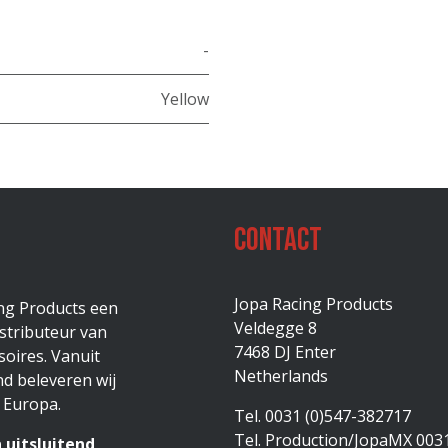
-
Yellow
Contact
Jopa Racing Products
ing Products een
Veldegge 8
stributeur van
7468 DJ Enter
oires. Vanuit
Netherlands
d beleveren wij
 Europa.
Tel. 0031 (0)547-382717
Tel. Production/JopaMX 003
 uitsluitend