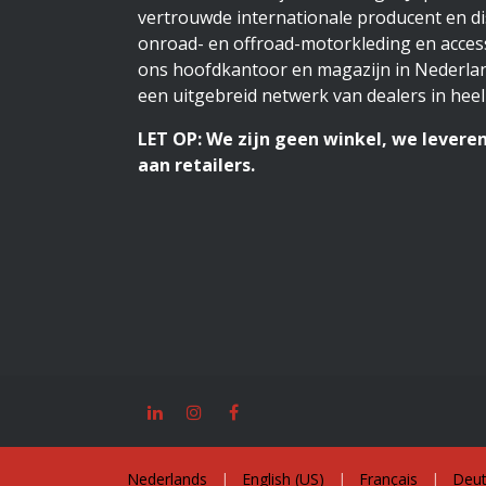
vertrouwde internationale producent en di
onroad- en offroad-motorkleding en access
ons hoofdkantoor en magazijn in Nederlan
een uitgebreid netwerk van dealers in heel
LET OP: We zijn geen winkel, we leveren
aan retailers.
Nederlands
|
English (US)
|
Français
|
Deut