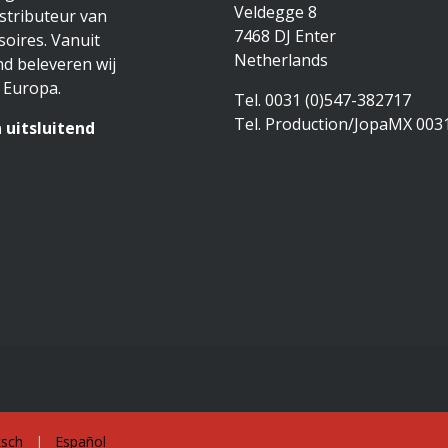
Veldegge 8
stributeur van
7468 DJ Enter
oires. Vanuit
Netherlands
d beleveren wij
 Europa.
Tel. 0031 (0)547-382717
Tel. Production/JopaMX 003
 uitsluitend
sch
|
Español