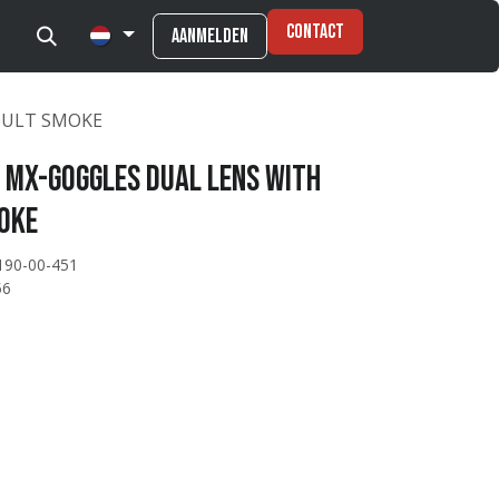
Contact
Aanmelden
ADULT SMOKE
s MX-Goggles DUAL LENS WITH
OKE
190-00-451
56