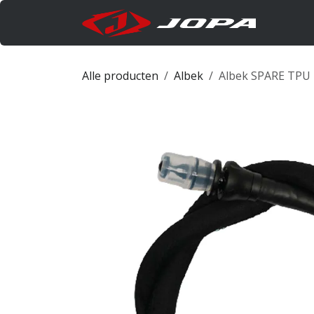
Overslaan naar inhoud
Produc
Alle producten
Albek
Albek SPARE TPU