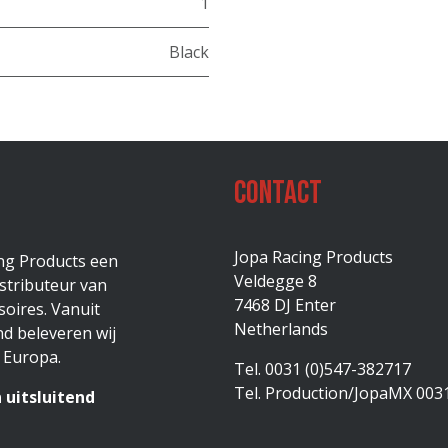
1
Black
Contact
Jopa Racing Products
ing Products een
Veldegge 8
stributeur van
7468 DJ Enter
oires. Vanuit
Netherlands
d beleveren wij
 Europa.
Tel. 0031 (0)547-382717
Tel. Production/JopaMX 003
 uitsluitend