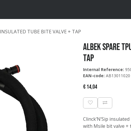
ten
Merken
Catalogus
 INSULATED TUBE BITE VALVE + TAP
Albek SPARE TPU
TAP
Internal Reference:
95
EAN-code:
AB13011020
€
14,04
Clinck’N’Sip insulated
with Msile bit valve + 