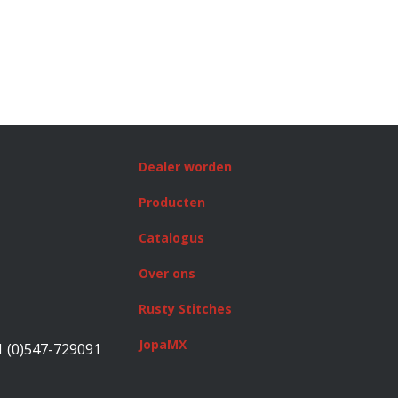
Dealer worden
Producten
Catalogus
Over ons
Rusty Stitches
JopaMX
1 (0)547-729091