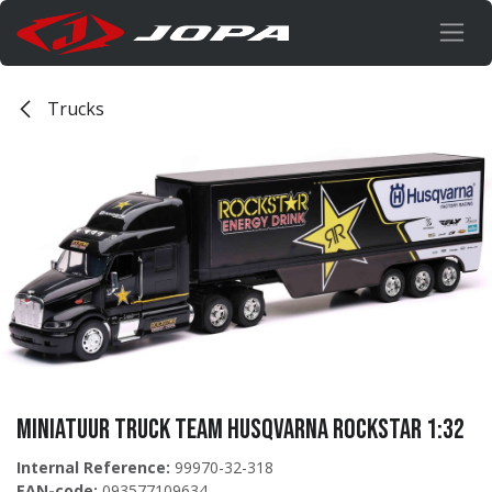
Overslaan naar inhoud
Trucks
Miniatuur Truck Team Husqvarna Rockstar 1:32
Internal Reference:
99970-32-318
EAN-code:
093577109634