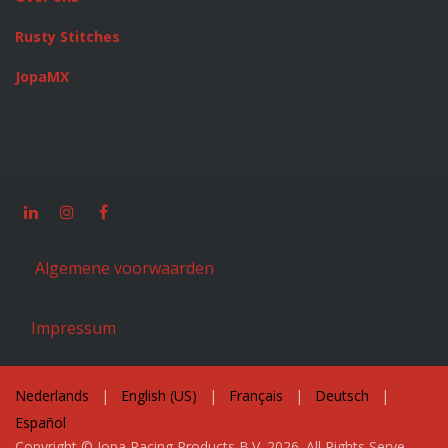
Rusty Stitches
JopaMX
Algemene voorwaarden
Impressum
Nederlands
|
English (US)
|
Français
|
Deutsch
|
Español
Copyright © Jopa Racing Products B.V. 2026. All Rights Serve