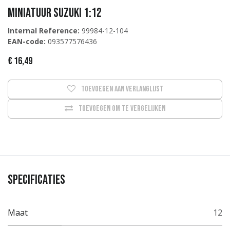
Miniatuur Suzuki 1:12
Internal Reference:
99984-12-104
EAN-code:
093577576436
€
16,49
Toevoegen aan verlanglijst
Toevoegen om te vergelijken
Specificaties
Maat
12