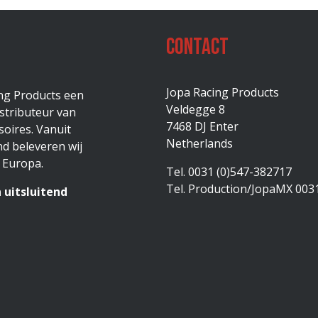
Contact
Jopa Racing Products
ing Products een
Veldegge 8
stributeur van
7468 DJ Enter
oires. Vanuit
Netherlands
d beleveren wij
 Europa.
Tel. 0031 (0)547-382717
Tel. Production/JopaMX 003
 uitsluitend