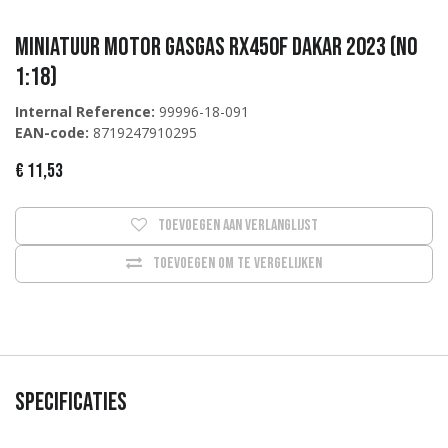
Miniatuur Motor GasGas RX450F Dakar 2023 (No
1:18)
Internal Reference:
99996-18-091
EAN-code:
8719247910295
€
11,53
Toevoegen aan verlanglijst
Toevoegen om te vergelijken
Specificaties