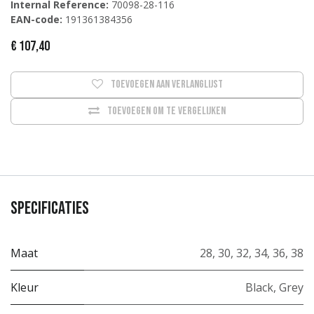
Internal Reference:
70098-28-116
EAN-code:
191361384356
€
107,40
Toevoegen aan verlanglijst
Toevoegen om te vergelijken
Specificaties
Maat
28
,
30
,
32
,
34
,
36
,
38
Kleur
Black
,
Grey