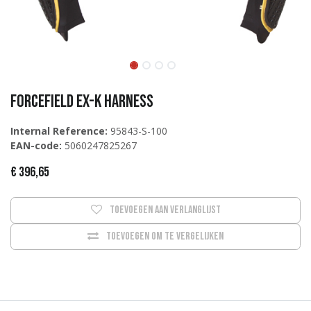
Forcefield EX-K Harness
Internal Reference:
95843-S-100
EAN-code:
5060247825267
€
396,65
Toevoegen aan verlanglijst
Toevoegen om te vergelijken