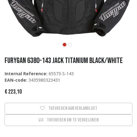
Furygan 6380-143 Jack Titanium Black/White
Internal Reference:
65573-S-143
EAN-code:
3435980323431
€
223,10
Toevoegen aan verlanglijst
Toevoegen om te vergelijken