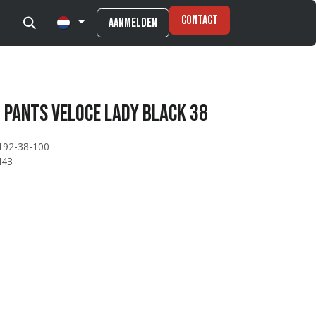
Contact
Aanmelden
 Pants Veloce Lady Black 38
192-38-100
443