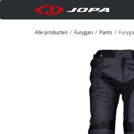
Overslaan naar inhoud
Produc
Alle producten
Furygan
Pants
Furyga