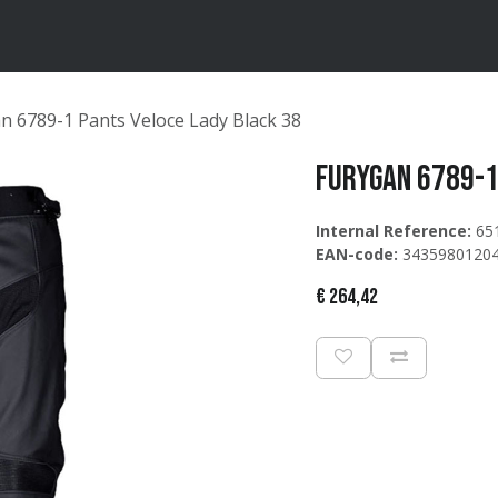
ten
Merken
Catalogus
n 6789-1 Pants Veloce Lady Black 38
Furygan 6789-1
Internal Reference:
65
EAN-code:
3435980120
€
264,42