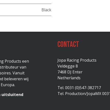
Black
Contact
Jopa Racing Products
ing Products een
Veldegge 8
stributeur van
7468 DJ Enter
oires. Vanuit
Netherlands
d beleveren wij
 Europa.
Tel. 0031 (0)547-382717
Tel. Production/JopaMX 003
 uitsluitend