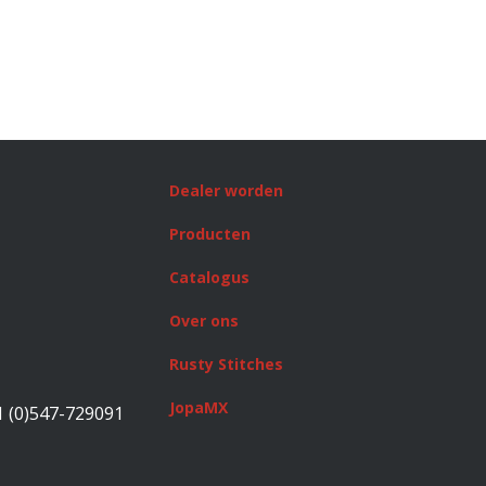
Dealer worden
Producten
Catalogus
Over ons
Rusty Stitches
JopaMX
1 (0)547-729091