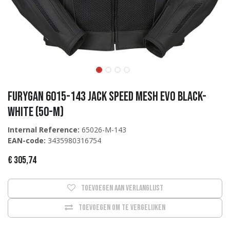
Furygan 6015-143 Jack Speed Mesh Evo Black-
White (50-M)
Internal Reference:
65026-M-143
EAN-code:
3435980316754
€
305,74
Toevoegen aan verlanglijst
Toevoegen om te vergelijken