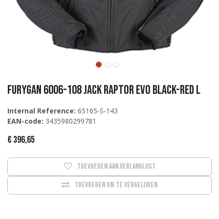
Furygan 6006-108 Jack Raptor Evo Black-Red L
Internal Reference:
65165-S-143
EAN-code:
3435980299781
€
396,65
Toevoegen aan verlanglijst
Toevoegen om te vergelijken