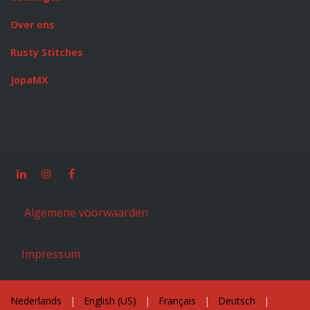
Over ons
Rusty Stitches
JopaMX
Algemene voorwaarden
Impressum
Nederlands
|
English (US)
|
Français
|
Deutsch
|