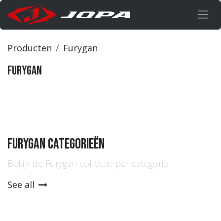
Overslaan naar inhoud
Producten
Furygan
Furygan
Furygan Categorieën
Bekijk de Furygan collectie per categorie
See all