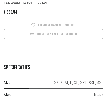
EAN-code:
3435980372149
€
330,54
Toevoegen aan verlanglijst
Toevoegen om te vergelijken
Specificaties
Maat
XS
,
S
,
M
,
L
,
XL
,
XXL
,
3XL
,
4XL
Kleur
Black