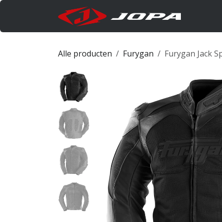
Overslaan naar inhoud
Produc
Alle producten
Furygan
Furygan Jack S