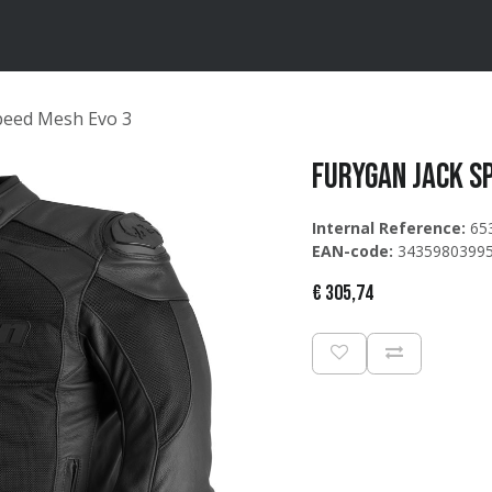
ten
Merken
Catalogus
peed Mesh Evo 3
Furygan Jack S
Internal Reference:
65
EAN-code:
3435980399
€
305,74