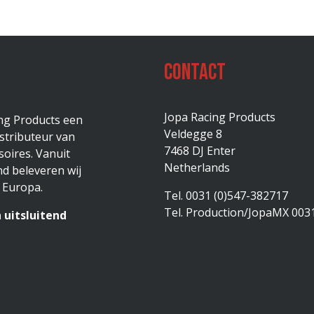
Contact
Jopa Racing Products
ing Products een
Veldegge 8
stributeur van
7468 DJ Enter
oires. Vanuit
Netherlands
d beleveren wij
 Europa.
Tel. 0031 (0)547-382717
Tel. Production/JopaMX 003
 uitsluitend