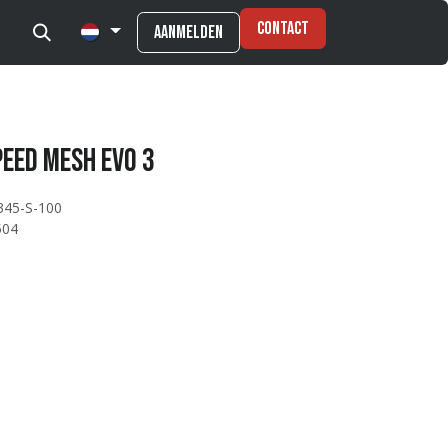
Contact
Aanmelden
peed Mesh Evo 3
345-S-100
504