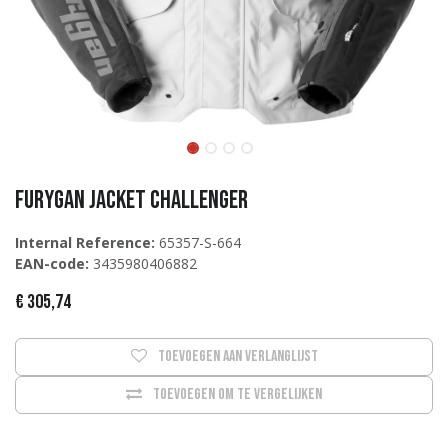
Furygan Jacket Challenger
Internal Reference:
65357-S-664
EAN-code:
3435980406882
€
305,74
Toevoegen aan verlanglijst
Toevoegen om te vergelijken