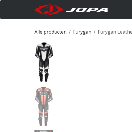
Overslaan naar inhoud
Produc
Alle producten
Furygan
Furygan Leathe