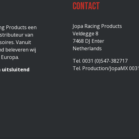
Contact
Jopa Racing Products
ing Products een
Veldegge 8
stributeur van
7468 DJ Enter
oires. Vanuit
Netherlands
d beleveren wij
 Europa.
Tel. 0031 (0)547-382717
Tel. Production/JopaMX 003
 uitsluitend