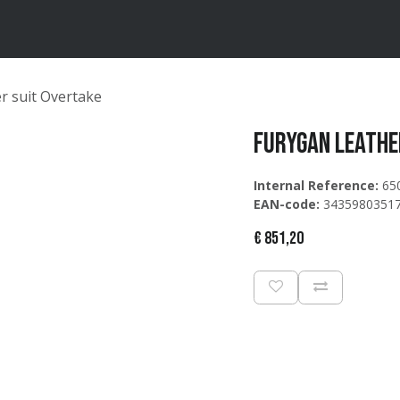
ten
Merken
Catalogus
r suit Overtake
Furygan Leathe
Internal Reference:
65
EAN-code:
3435980351
€
851,20