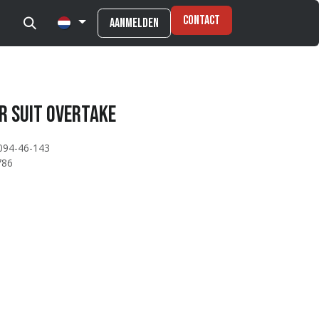
Contact
Aanmelden
r suit Overtake
094-46-143
786