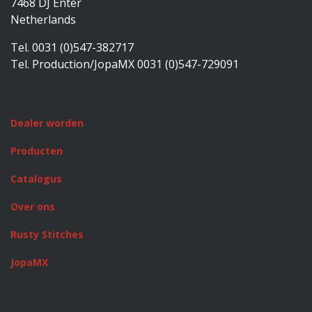
7468 DJ Enter
Netherlands
Tel. 0031 (0)547-382717
Tel. Production/JopaMX 0031 (0)547-729091
Dealer worden
Producten
Catalogus
Over ons
Rusty Stitches
JopaMX