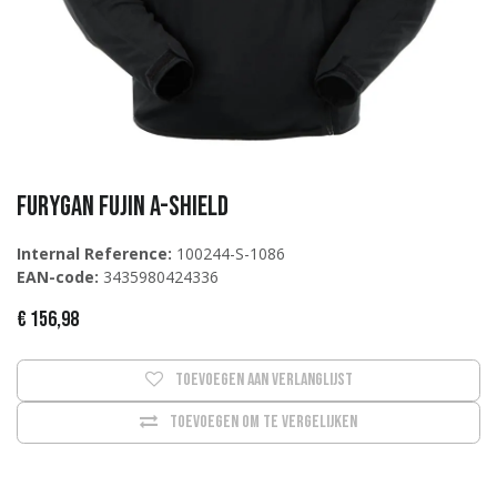
Furygan Fujin A-Shield
Internal Reference:
100244-S-1086
EAN-code:
3435980424336
€
156,98
Toevoegen aan verlanglijst
Toevoegen om te vergelijken