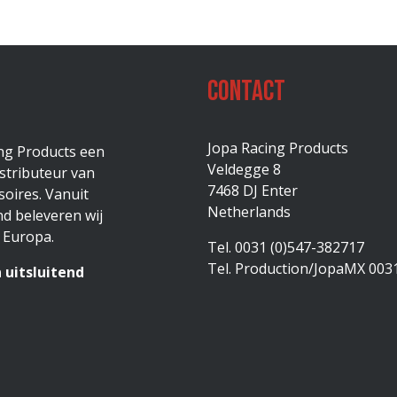
Contact
Jopa Racing Products
ing Products een
Veldegge 8
stributeur van
7468 DJ Enter
oires. Vanuit
Netherlands
d beleveren wij
 Europa.
Tel. 0031 (0)547-382717
Tel. Production/JopaMX 003
 uitsluitend