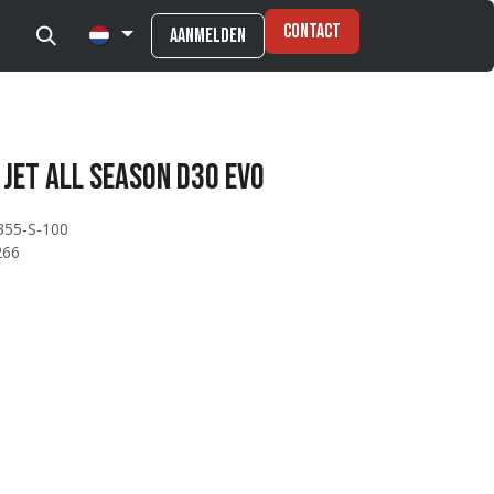
Contact
Aanmelden
Jet All Season D3O EVO
355-S-100
266