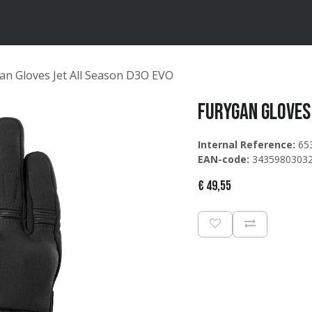
ten
Merken
Catalogus
an Gloves Jet All Season D3O EVO
Furygan Gloves 
Internal Reference:
65
EAN-code:
3435980303
€
49,55