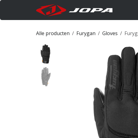
Overslaan naar inhoud
Produc
Alle producten
Furygan
Gloves
Furyg