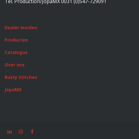
Tel. Production/JopaMX 0031 (0)547-729091
Dealer worden
Producten
Catalogus
Over ons
Rusty Stitches
JopaMX