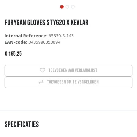
Furygan Gloves Styg20 X Kevlar
Internal Reference:
65330-S-143
EAN-code:
3435980353094
€
165,25
Toevoegen aan verlanglijst
Toevoegen om te vergelijken
Specificaties