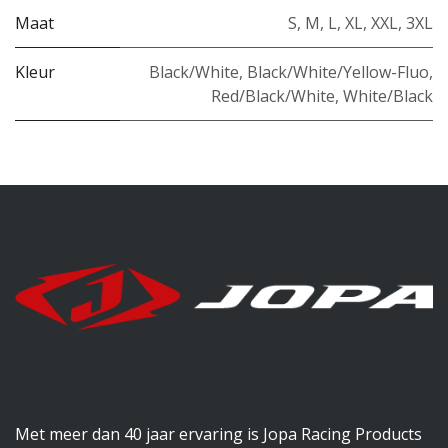
Maat
S
,
M
,
L
,
XL
,
XXL
,
3XL
Kleur
Black/White
,
Black/White/Yellow-Fluo
,
Red/Black/White
,
White/Black
Met meer dan 40 jaar ervaring is Jopa Racing Products