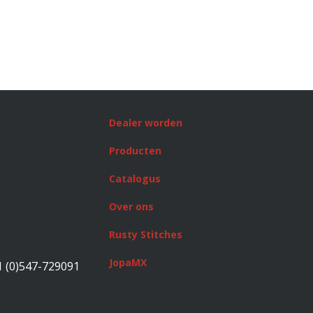
Dealer worden
Producten
Catalogus
Over ons
Rusty Stitches
JopaMX
1 (0)547-729091