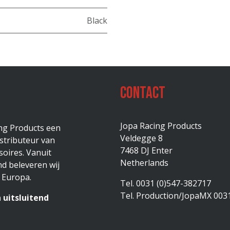
Black
Contact
Jopa Racing Products
ing Products een
Veldegge 8
stributeur van
7468 DJ Enter
oires. Vanuit
Netherlands
d beleveren wij
 Europa.
Tel. 0031 (0)547-382717
Tel. Production/JopaMX 003
 uitsluitend