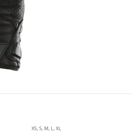
XS
,
S
,
M
,
L
,
XL