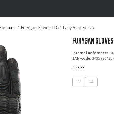
ten
Merken
Catalogus
/Summer
Furygan Gloves TD21 Lady Vented Evo
Furygan Gloves
Internal Reference:
10
EAN-code:
3435980426
€
53,68