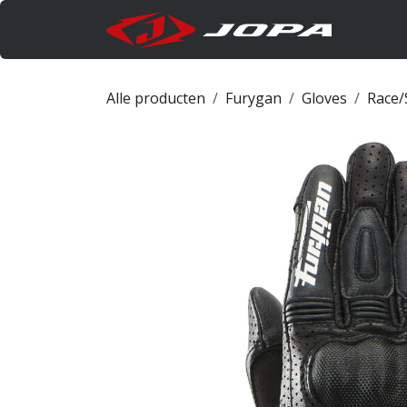
Overslaan naar inhoud
Produc
Alle producten
Furygan
Gloves
Race