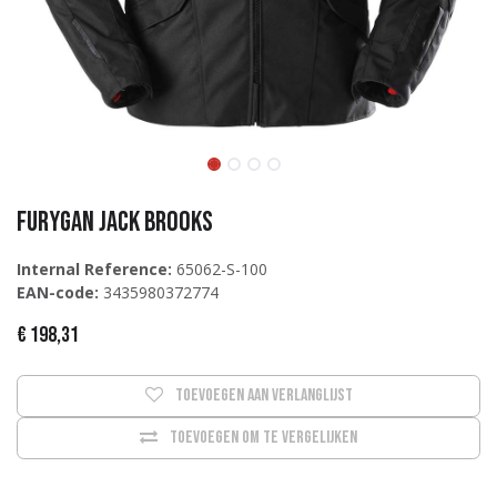
Furygan Jack Brooks
Internal Reference:
65062-S-100
EAN-code:
3435980372774
€
198,31
Toevoegen aan verlanglijst
Toevoegen om te vergelijken