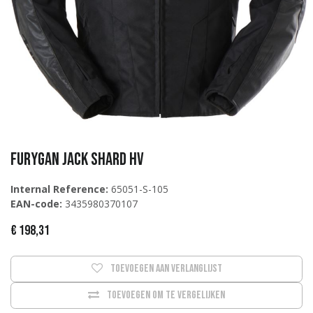
Furygan Jack Shard HV
Internal Reference:
65051-S-105
EAN-code:
3435980370107
€
198,31
Toevoegen aan verlanglijst
Toevoegen om te vergelijken