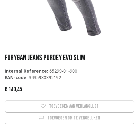
Furygan JEANS PURDEY EVO SLIM
Internal Reference:
65299-01-900
EAN-code:
3435980392192
€
140,45
Toevoegen aan verlanglijst
Toevoegen om te vergelijken