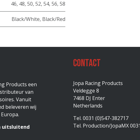
46
,
48
,
50
,
52
,
54
,
56
,
58
Black/White
,
Black/Red
Contact
Jopa Racing Products
ing Products een
Veldegge 8
stributeur van
7468 DJ Enter
oires. Vanuit
Netherlands
d beleveren wij
 Europa.
Tel. 0031 (0)547-382717
Tel. Production/JopaMX 003
 uitsluitend