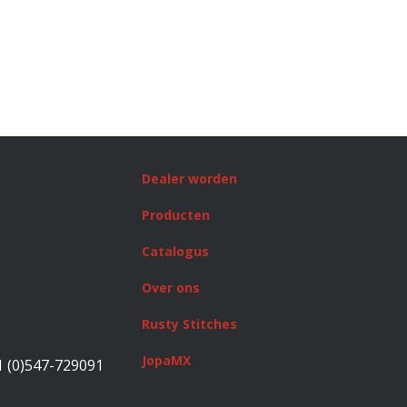
Dealer worden
Producten
Catalogus
Over ons
Rusty Stitches
JopaMX
1 (0)547-729091