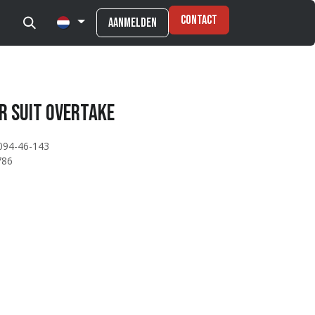
Contact
Aanmelden
r suit Overtake
094-46-143
786