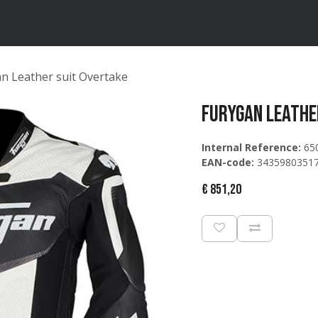
ten
Merken
Catalogus
n Leather suit Overtake
Furygan Leathe
Internal Reference:
65
EAN-code:
3435980351
€
851,20