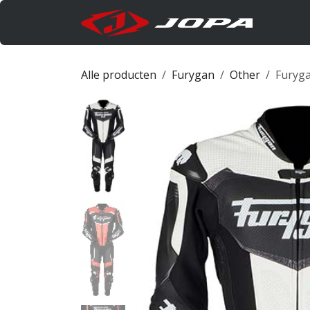
Overslaan naar inhoud
Produc
Alle producten
Furygan
Other
Furyga