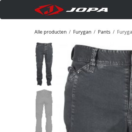
Overslaan naar inhoud
Produc
Alle producten
Furygan
Pants
Furyg