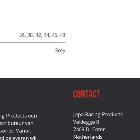
36
,
38
,
42
,
44
,
46
,
48
Grey
Contact
Jopa Racing Products
ing Products een
Veldegge 8
stributeur van
7468 DJ Enter
oires. Vanuit
Netherlands
d beleveren wij