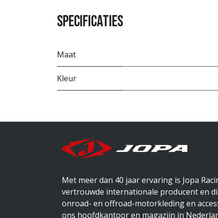
Specificaties
Maat
Kleur
Met meer dan 40 jaar ervaring is Jopa Rac
vertrouwde internationale producent en di
onroad- en offroad-motorkleding en access
ons hoofdkantoor en magazijn in Nederlan