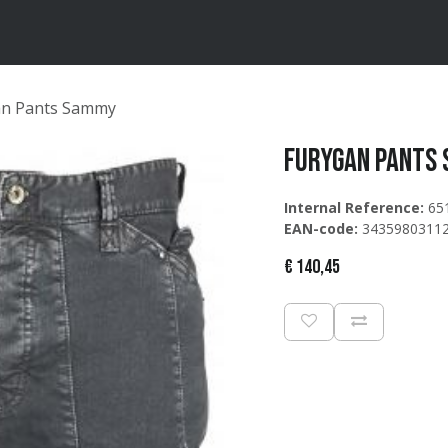
ten
Merken
Catalogus
an Pants Sammy
Furygan Pants
Internal Reference:
65
EAN-code:
3435980311
€
140,45