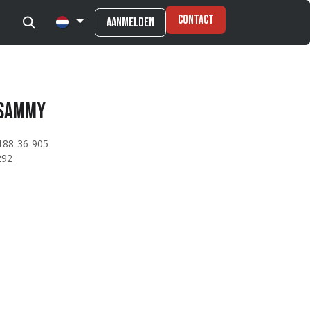
Contact
Aanmelden
 Sammy
188-36-905
292