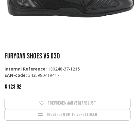
Furygan Shoes V5 D3O
Internal Reference:
100248-37-1215
EAN-code:
3435980419417
€
123,92
Toevoegen aan verlanglijst
Toevoegen om te vergelijken