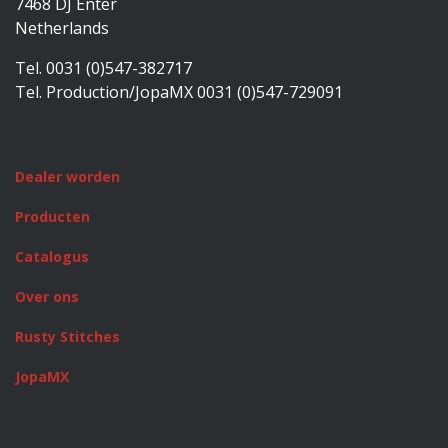
7468 DJ Enter
Netherlands
Tel. 0031 (0)547-382717
Tel. Production/JopaMX 0031 (0)547-729091
Dealer worden
Producten
Catalogus
Over ons
Rusty Stitches
JopaMX