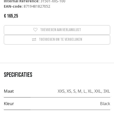
Internal Reference:
31501-XXS-100
EAN-code:
8719481827052
€
165,25
Toevoegen aan verlanglijst
Toevoegen om te vergelijken
Specificaties
Maat
XXS
,
XS
,
S
,
M
,
L
,
XL
,
XXL
,
3XL
Kleur
Black