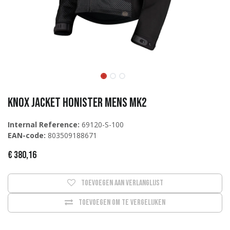
Knox Jacket Honister Mens MK2
Internal Reference:
69120-S-100
EAN-code:
803509188671
€
380,16
Toevoegen aan verlanglijst
Toevoegen om te vergelijken