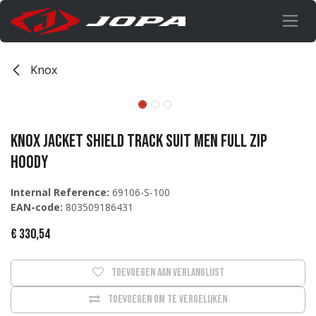
Overslaan naar inhoud
Knox
KNOX Jacket Shield track suit Men full zip
hoody
Internal Reference:
69106-S-100
EAN-code:
803509186431
€
330,54
Toevoegen aan verlanglijst
Toevoegen om te vergelijken