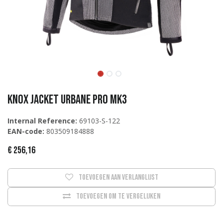
KNOX Jacket Urbane Pro MK3
Internal Reference:
69103-S-122
EAN-code:
803509184888
€
256,16
Toevoegen aan verlanglijst
Toevoegen om te vergelijken