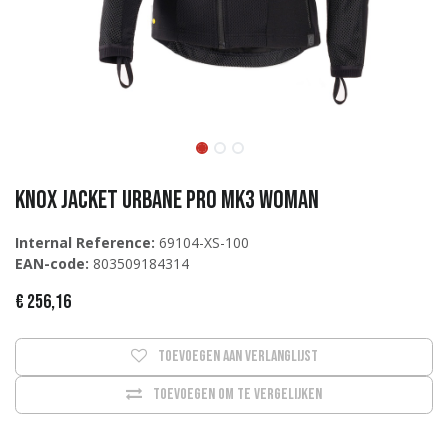
KNOX Jacket Urbane Pro MK3 Woman
Internal Reference:
69104-XS-100
EAN-code:
803509184314
€
256,16
Toevoegen aan verlanglijst
Toevoegen om te vergelijken