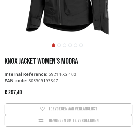
Knox Jacket Women's Modra
Internal Reference:
69214-XS-100
EAN-code:
803509193347
€
297,48
Toevoegen aan verlanglijst
Toevoegen om te vergelijken