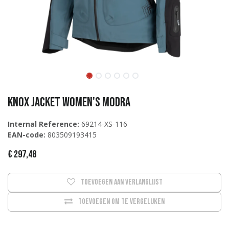
Knox Jacket Women's Modra
Internal Reference:
69214-XS-116
EAN-code:
803509193415
€
297,48
Toevoegen aan verlanglijst
Toevoegen om te vergelijken