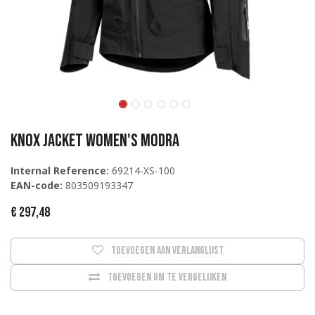
Knox Jacket Women's Modra
Internal Reference:
69214-XS-100
EAN-code:
803509193347
€
297,48
Toevoegen aan verlanglijst
Toevoegen om te vergelijken