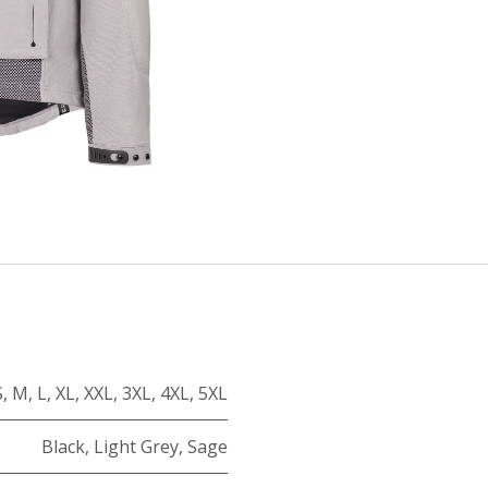
S
,
M
,
L
,
XL
,
XXL
,
3XL
,
4XL
,
5XL
Black
,
Light Grey
,
Sage