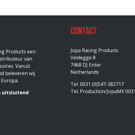
Contact
Jopa Racing Products
ing Products een
Veldegge 8
stributeur van
7468 DJ Enter
oires. Vanuit
Netherlands
d beleveren wij
 Europa.
Tel. 0031 (0)547-382717
Tel. Production/JopaMX 003
 uitsluitend