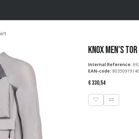
ten
Merken
Catalogus
irt
Knox Men's Tor
Internal Reference:
69
EAN-code:
8035091914
€
330,54