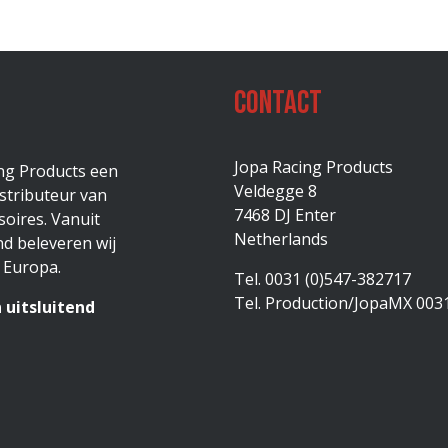
Contact
Jopa Racing Products
ing Products een
Veldegge 8
stributeur van
7468 DJ Enter
oires. Vanuit
Netherlands
d beleveren wij
 Europa.
Tel. 0031 (0)547-382717
Tel. Production/JopaMX 003
 uitsluitend