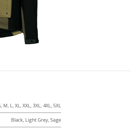
S
,
M
,
L
,
XL
,
XXL
,
3XL
,
4XL
,
5XL
Black
,
Light Grey
,
Sage