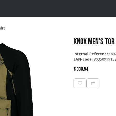
ten
Merken
Catalogus
irt
Knox Men's Tor
Internal Reference:
69
EAN-code:
8035091913
€
330,54