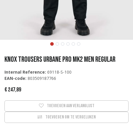
KNOX Trousers Urbane Pro MK2 Men REGULAR
Internal Reference:
69118-S-100
EAN-code:
803509187766
€
247,89
Toevoegen aan verlanglijst
Toevoegen om te vergelijken