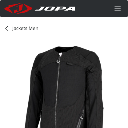
Overslaan naar inhoud
Jackets Men