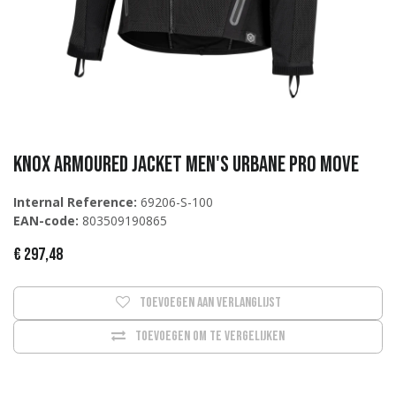
Knox Armoured jacket Men's Urbane Pro Move
Internal Reference:
69206-S-100
EAN-code:
803509190865
€
297,48
Toevoegen aan verlanglijst
Toevoegen om te vergelijken