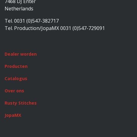
7468 DJ Enter
Netherlands
Tel. 0031 (0)547-382717
Tel. Production/JopaMX 0031 (0)547-729091
Dealer worden
Producten
Catalogus
Over ons
Rusty Stitches
JopaMX