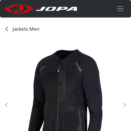
Overslaan naar inhoud
Jackets Men