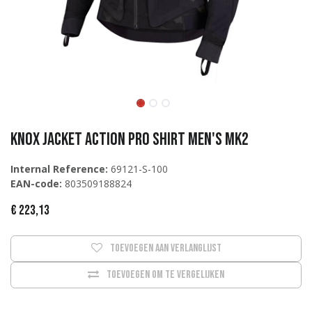
Knox Jacket Action Pro Shirt Men's MK2
Internal Reference:
69121-S-100
EAN-code:
803509188824
€
223,13
Toevoegen aan verlanglijst
Toevoegen om te vergelijken