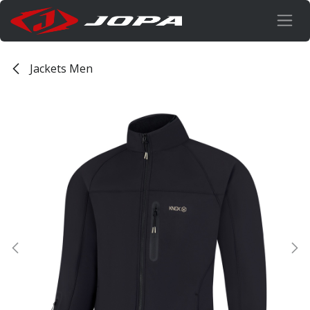
Overslaan naar inhoud
Jackets Men