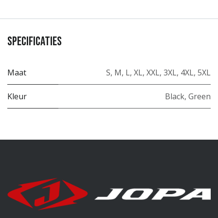
Specificaties
Maat
S
,
M
,
L
,
XL
,
XXL
,
3XL
,
4XL
,
5XL
Kleur
Black
,
Green