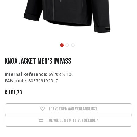
Knox Jacket Men's Impass
Internal Reference:
69208-S-100
EAN-code:
803509192517
€
181,78
Toevoegen aan verlanglijst
Toevoegen om te vergelijken