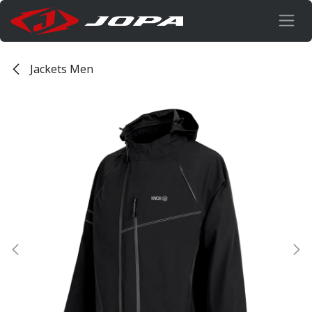
Overslaan naar inhoud
Jackets Men