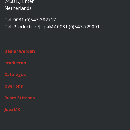
7468 DJ Enter
Netherlands
Tel. 0031 (0)547-382717
Tel. Production/JopaMX 0031 (0)547-729091
Dealer worden
Producten
Catalogus
Over ons
Rusty Stitches
JopaMX