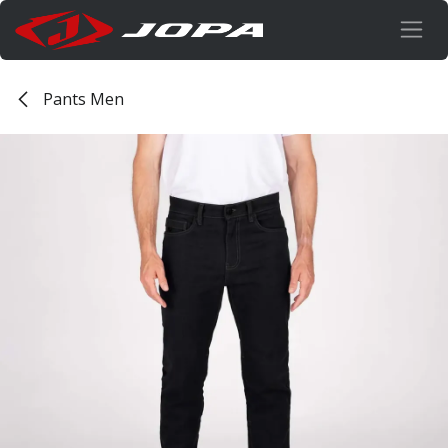
Overslaan naar inhoud
Pants Men